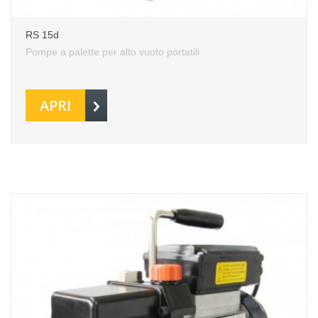
RS 15d
Pompe a palette per alto vuoto portatili
APRI