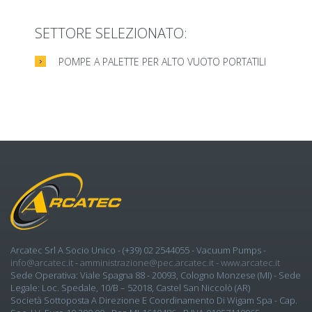
SETTORE SELEZIONATO:
POMPE A PALETTE PER ALTO VUOTO PORTATILI
Arcatec Srl A Socio Unico
- (+39) 02 2544055 -
Vacuum Pumps
-
info@arcatec.it
-
amministrazione@pec.arcatec.it
-
www.arcatec.it
Sede Operativa:
Viale Spagna 88 - 20093, Cologno Monzese (MI)
- Sede
Legale: Loc. Spedale, 10/b – 52018, Castel San Niccolò (AR)
Società Sottoposta A Direzione E Coordinamento Di Wigam Spa - Cap.