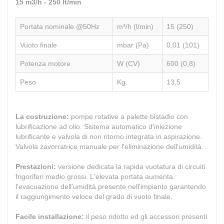
15 m3/h - 250 lt/min
Portata nominale @50Hz
m³/h (l/min)
15 (250)
Vuoto finale
mbar (Pa)
0,01 (101)
Potenza motore
W (CV)
600 (0,8)
Peso
Kg.
13,5
La costruzione:
pompe rotative a palette bistadio con
lubrificazione ad olio. Sistema automatico d'iniezione
lubrificante e valvola di non ritorno integrata in aspirazione.
Valvola zavorratrice manuale per l'eliminazione dell'umidità.
Prestazioni:
versione dedicata la rapida vuotatura di circuiti
frigoriferi medio grossi. L'elevata portata aumenta
l'evacuazione dell'umidità presente nell'impianto garantendo
il raggiungimento veloce del grado di vuoto finale.
Facile installazione:
il peso ridotto ed gli accessori presenti