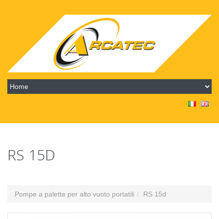
RS 15D
Pompe a palette per alto vuoto portatili
RS 15d