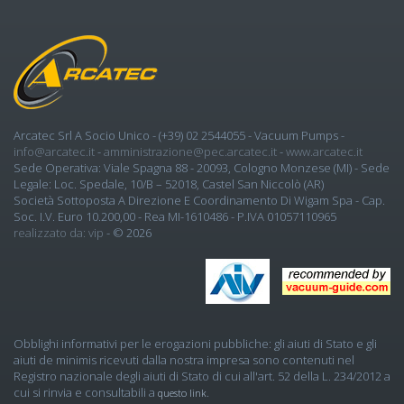
Arcatec Srl A Socio Unico
- (+39) 02 2544055 -
Vacuum Pumps
-
info@arcatec.it
-
amministrazione@pec.arcatec.it
-
www.arcatec.it
Sede Operativa:
Viale Spagna 88 - 20093, Cologno Monzese (MI)
- Sede
Legale: Loc. Spedale, 10/b – 52018, Castel San Niccolò (AR)
Società Sottoposta A Direzione E Coordinamento Di Wigam Spa - Cap.
Soc. I.v. Euro 10.200,00 - Rea MI-1610486 - P.IVA 01057110965
realizzato da: vip
- © 2026
Obblighi informativi per le erogazioni pubbliche: gli aiuti di Stato e gli
aiuti de minimis ricevuti dalla nostra impresa sono contenuti nel
Registro nazionale degli aiuti di Stato di cui all'art. 52 della L. 234/2012 a
cui si rinvia e consultabili a
.
questo link